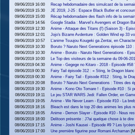
09/06/2019 16:00
Recap hebdomadaire des simulcast de la semai
09/06/2019 15:30
JE 2019, J-25 : Espace Black Butler et concour
09/06/2019 15:00
Récap hebdomadaire des flash info de la semai
09/06/2019 14:56
Google Stadia : Marvel’s Avengers et Dragon Ba
09/06/2019 12:30
Anime - Attaque des Titans (l') (Saison 3) - Epi
09/06/2019 12:01
Jojo's Bizarre Avdenture : Golden Wind ep 33 vo
09/06/2019 10:57
L’anime Tsuujou Kougeki ga Zentai, en Charact
09/06/2019 10:30
Boruto ? Naruto Next Generations épisode 110 :
09/06/2019 10:30
Anime - Boruto - Naruto Next Generations - Epi
09/06/2019 10:00
Le Top des visiteurs de la semaine du 09-06-20
09/06/2019 04:30
Anime - Gegege no Kitaro - 2018 - Episode #58 ?
09/06/2019 00:30
Fairy Tail épisode 312 : « Sting, le Dragon blanc
09/06/2019 00:30
Anime - Fairy Tail - Episode #312 : Sting, le Dr
08/06/2019 20:08
Boruto ? Naruto Next Generations : Titres des ép
08/06/2019 19:30
Anime - Kono Oto Tomare ! - Episode #10 : Si pr
08/06/2019 19:11
Le jeu STAR WARS Jedi: Fallen Order, en Game
08/06/2019 19:05
Anime - We Never Learn - Episode #10 - La bre
08/06/2019 18:16
Bleach est dans le top 20 des animes les plus r
08/06/2019 18:05
Anime - Demon Slayer - Episode #10 - Nous re
08/06/2019 18:00
Delitoon présente : J?ai quelque chose à te dir
08/06/2019 17:15
Anime - Joshi Kausei - Episode #9 ? Les lycéen
08/06/2019 17:00
Une première figurine pour Romani Archaman
[M