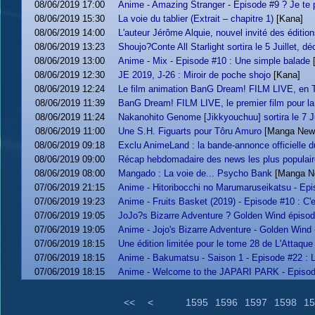
08/06/2019 17:00
Anime - Amazing Stranger - Episode #9 ? Je te p
08/06/2019 15:30
La voie du tablier (Extrait – chapitre 1)
[Kana]
08/06/2019 14:00
L'auteur Jérôme Alquie, nouvel invité des éditi
08/06/2019 13:23
Shoujo?Conte All Starlight sortira le 5 Juillet, d
08/06/2019 13:00
Anime - Mix - Episode #10 : Une simple balade
08/06/2019 12:30
JE 2019, J-26 : Miroir de poche shojo
[Kana]
08/06/2019 12:24
Le film animation BanG Dream! FILM LIVE, en 
08/06/2019 11:39
BanG Dream! FILM LIVE, le premier film pour la 
08/06/2019 11:24
Nakanohito Genome [Jikkyouchuu] sortira le 7 Ju
08/06/2019 11:00
Une S.H. Figuarts pour Tôru Amuro
[Manga New
08/06/2019 09:18
Exclu AnimeLand : la bande-annonce officielle d
08/06/2019 09:00
Récap hebdomadaire des news les plus populair
08/06/2019 08:00
Mangado : La voie de... Psycho Bank
[Manga N
07/06/2019 21:15
Anime - Hitoribocchi no Marumaruseikatsu - Epi
07/06/2019 19:23
Anime - Fruits Basket (2019) - Episode #10 : C'es
07/06/2019 19:05
JoJo?s Bizarre Adventure ? Golden Wind épisod
07/06/2019 19:05
Anime - Jojo's Bizarre Adventure - Golden Wind
07/06/2019 18:15
Une édition limitée pour le tome 28 de L'Attaque
07/06/2019 18:15
Anime - Bakumatsu - Saison 1 - Episode #22 : La
07/06/2019 18:15
Anime - Welcome to the JAPARI PARK - Episode
<<
<
1595
1596
1597
1598
15