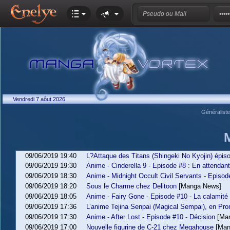
Vendredi 7 aôut 2026
Généralist
09/06/2019 19:40
L?Attaque des Titans (Shingeki No Kyojin) épiso
09/06/2019 19:30
Anime - Cinderella 9 - Episode #8 : En attendant 
09/06/2019 18:30
Anime - Midnight Occult Civil Servants - Episo
09/06/2019 18:20
Sous le Charme chez Delitoon
[Manga News]
09/06/2019 18:05
Anime - Fairy Gone - Episode #10 - La calamité
09/06/2019 17:36
L’anime Tejina Senpai (Magical Sempai), en Pro
09/06/2019 17:30
Anime - After Lost - Episode #10 - Décision
[Ma
09/06/2019 17:00
Nouvelle figurine de C-21 chez Megahouse
[Man