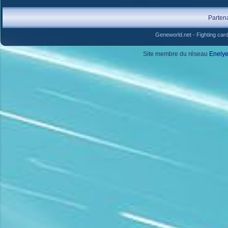
Parten
Geneworld.net
-
Fighting car
Site membre du réseau
Enely