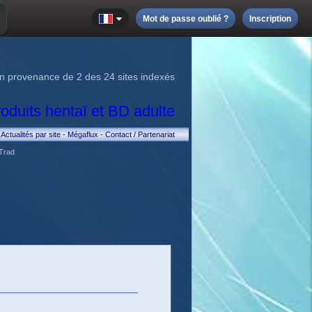
Mot de passe oublié ?
Inscription
n provenance de 2 des 24 sites indexés
Actualités par site
-
Mégaflux
-
Contact / Partenariat
Trad