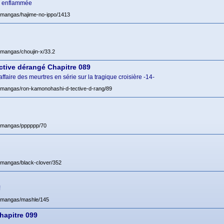
le enflammée
t/mangas/hajime-no-ippo/1413
t/mangas/choujin-x/33.2
tive dérangé Chapitre 089
aire des meurtres en série sur la tragique croisière -14-
t/mangas/ron-kamonohashi-d-tective-d-rang/89
et/mangas/pppppp/70
t/mangas/black-clover/352
!
et/mangas/mashle/145
hapitre 099