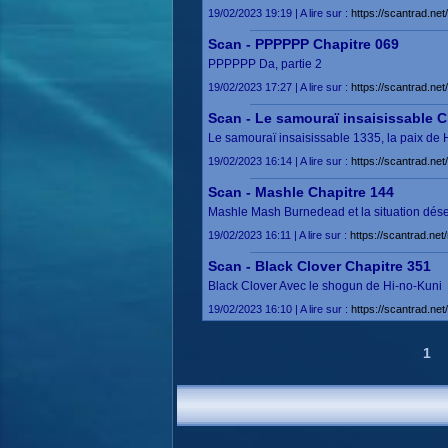
19/02/2023 19:19 | A lire sur :
https://scantrad.n
Scan - PPPPPP Chapitre 069
PPPPPP Da, partie 2
19/02/2023 17:27 | A lire sur :
https://scantrad.n
Scan - Le samouraï insaisissable C
Le samouraï insaisissable 1335, la paix de 
19/02/2023 16:14 | A lire sur :
https://scantrad.ne
Scan - Mashle Chapitre 144
Mashle Mash Burnedead et la situation dés
19/02/2023 16:11 | A lire sur :
https://scantrad.ne
Scan - Black Clover Chapitre 351
Black Clover Avec le shogun de Hi-no-Kuni
19/02/2023 16:10 | A lire sur :
https://scantrad.ne
1