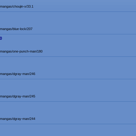
t/mangas/choujin-x/33.1
t/mangas/blue-lock/207
0
et/mangas/one-punch-man/180
et/mangas/dgray-man/246
et/mangas/dgray-man/245
et/mangas/dgray-man/244