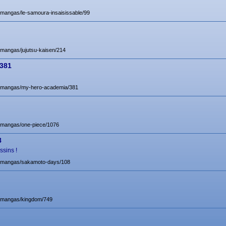
t/mangas/le-samoura-insaisissable/99
t/mangas/jujutsu-kaisen/214
 381
et/mangas/my-hero-academia/381
t/mangas/one-piece/1076
8
sins !
et/mangas/sakamoto-days/108
et/mangas/kingdom/749