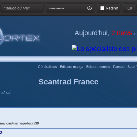
Retenir
Aujourd'hui,
2 news
e
Généralistes
-
Editeurs manga
-
Editeurs comics
-
Fansub
-
Scan-
Scantrad France
et/rss/
t/mangas/marriage-toxin/39
13