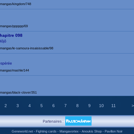
et/mangas/kingdom/748
et/mangas/pppppp/69
hapitre 098
Hôjô
t/mangas/le-samoura-insaisissable/98
espérée
t/mangas/mashle/144
t/mangas/black-clover/351
2
3
4
5
6
7
8
9
10
11
>
Partenaires :
Geneworld.net
-
Fighting cards
-
Mangavortex
-
Anoukis Shop
-
Pavillon Noir