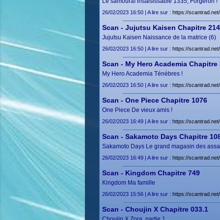
Le samouraï insaisissable 1335, Forgeron !
26/02/2023 16:50 | A lire sur :
https://scantrad.ne
Scan - Jujutsu Kaisen Chapitre 214
Jujutsu Kaisen Naissance de la matrice (6)
26/02/2023 16:50 | A lire sur :
https://scantrad.ne
Scan - My Hero Academia Chapitre
My Hero Academia Ténèbres !
26/02/2023 16:50 | A lire sur :
https://scantrad.n
Scan - One Piece Chapitre 1076
One Piece De vieux amis !
26/02/2023 16:49 | A lire sur :
https://scantrad.ne
Scan - Sakamoto Days Chapitre 10
Sakamoto Days Le grand magasin des assas
26/02/2023 16:49 | A lire sur :
https://scantrad.n
Scan - Kingdom Chapitre 749
Kingdom Ma famille
26/02/2023 15:56 | A lire sur :
https://scantrad.n
Scan - Choujin X Chapitre 033.1
Choujin X Zora, partie 1