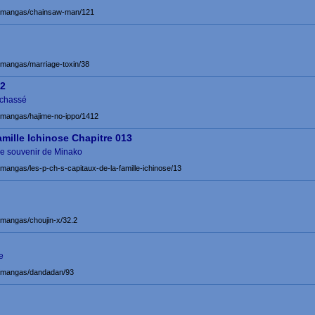
et/mangas/chainsaw-man/121
t/mangas/marriage-toxin/38
12
 chassé
t/mangas/hajime-no-ippo/1412
amille Ichinose Chapitre 013
Le souvenir de Minako
t/mangas/les-p-ch-s-capitaux-de-la-famille-ichinose/13
t/mangas/choujin-x/32.2
e
et/mangas/dandadan/93