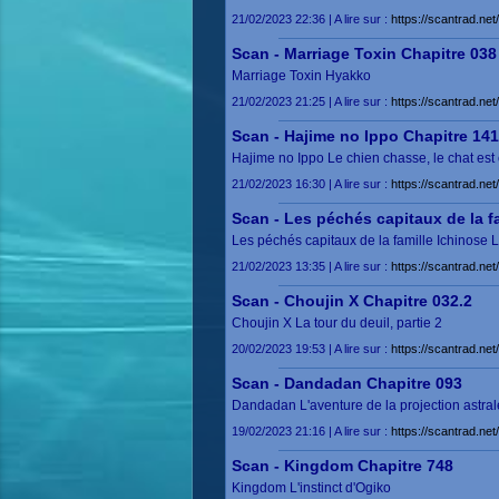
21/02/2023 22:36 | A lire sur :
https://scantrad.n
Scan - Marriage Toxin Chapitre 038
Marriage Toxin Hyakko
21/02/2023 21:25 | A lire sur :
https://scantrad.ne
Scan - Hajime no Ippo Chapitre 14
Hajime no Ippo Le chien chasse, le chat est
21/02/2023 16:30 | A lire sur :
https://scantrad.ne
Scan - Les péchés capitaux de la f
Les péchés capitaux de la famille Ichinose 
21/02/2023 13:35 | A lire sur :
https://scantrad.ne
Scan - Choujin X Chapitre 032.2
Choujin X La tour du deuil, partie 2
20/02/2023 19:53 | A lire sur :
https://scantrad.ne
Scan - Dandadan Chapitre 093
Dandadan L'aventure de la projection astral
19/02/2023 21:16 | A lire sur :
https://scantrad.n
Scan - Kingdom Chapitre 748
Kingdom L'instinct d'Ogiko