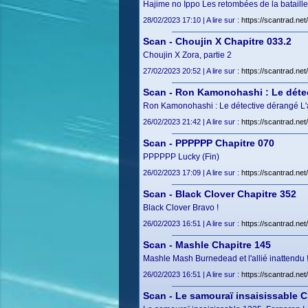
Hajime no Ippo Les retombées de la batail
28/02/2023 17:10 | A lire sur :
https://scantrad.ne
Scan - Choujin X Chapitre 033.2
Choujin X Zora, partie 2
27/02/2023 20:52 | A lire sur :
https://scantrad.ne
Scan - Ron Kamonohashi : Le détec
Ron Kamonohashi : Le détective dérangé L'aff
26/02/2023 21:42 | A lire sur :
https://scantrad.ne
Scan - PPPPPP Chapitre 070
PPPPPP Lucky (Fin)
26/02/2023 17:09 | A lire sur :
https://scantrad.n
Scan - Black Clover Chapitre 352
Black Clover Bravo !
26/02/2023 16:51 | A lire sur :
https://scantrad.ne
Scan - Mashle Chapitre 145
Mashle Mash Burnedead et l'allié inattendu 
26/02/2023 16:51 | A lire sur :
https://scantrad.n
Scan - Le samouraï insaisissable C