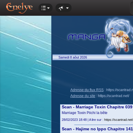
Samedi 8 aôut 2026
Adresse du flux RSS
:
https://scantrad.n
Adresse du site
:
https://scantrad.net/
Scan - Marriage Toxin Chapitre 039
Marriage Toxin Piichi la bête
28/02/2023 18:48 | A lire sur :
https://scantrad.ne
Scan - Hajime no Ippo Chapitre 14