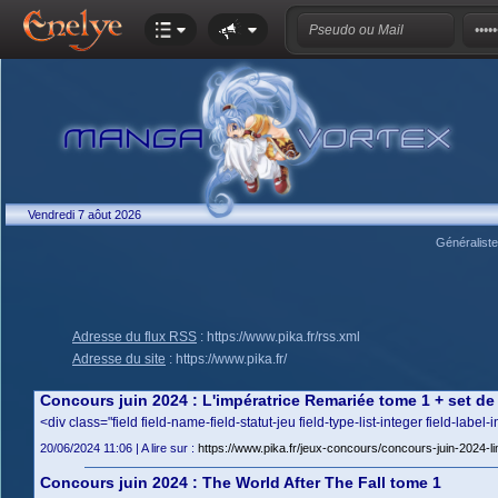
Vendredi 7 aôut 2026
Généralist
Adresse du flux RSS
:
https://www.pika.fr/rss.xml
Adresse du site
:
https://www.pika.fr/
Concours juin 2024 : L'impératrice Remariée tome 1 + set d
<div class="field field-name-field-statut-jeu field-type-list-integer field-label-
20/06/2024 11:06 | A lire sur :
https://www.pika.fr/jeux-concours/concours-juin-2024-
Concours juin 2024 : The World After The Fall tome 1