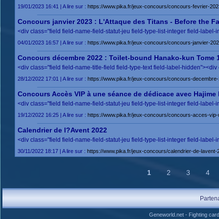
19/01/2023 16:41 | A lire sur :
https://www.pika.fr/jeux-concours/concours-fevrier-20
Concours janvier 2023 : L'Attaque des Titans - Before the F
<div class="field field-name-field-statut-jeu field-type-list-integer field-label-
04/01/2023 16:57 | A lire sur :
https://www.pika.fr/jeux-concours/concours-janvier-2023
Concours décembre 2022 : Toilet-bound Hanako-kun Tome 11
<div class="field field-name-title-field field-type-text field-label-hidden"><d
28/12/2022 17:01 | A lire sur :
https://www.pika.fr/jeux-concours/concours-decembre-2
Concours Accès VIP à une séance de dédicace avec Hajime 
<div class="field field-name-field-statut-jeu field-type-list-integer field-label-
19/12/2022 16:25 | A lire sur :
https://www.pika.fr/jeux-concours/concours-acces-vi
Calendrier de l?Avent 2022
<div class="field field-name-field-statut-jeu field-type-list-integer field-label-
30/11/2022 18:17 | A lire sur :
https://www.pika.fr/jeux-concours/calendrier-de-lavent-
1
2
3
4
Parten
Geneworld.net
-
Fighting car