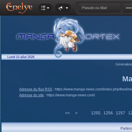
Lundi 10 aôut 2026
Généralist
Ma
Adresse du flux RSS
:
https://www.manga-news.com/index.php/feed/n
Adresse du site
:
https://www.manga-news.com/
<<
<
1255
1256
1257
1
Parten