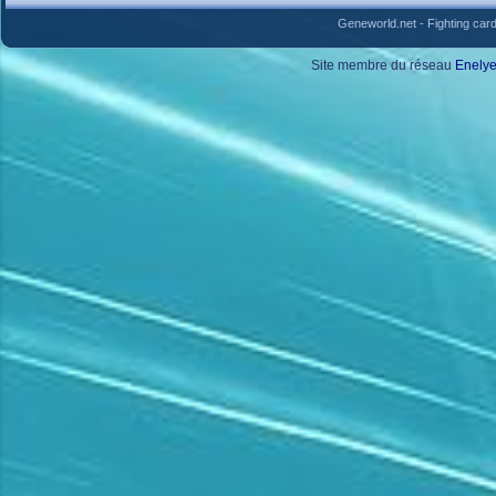
Geneworld.net
-
Fighting car
Site membre du réseau
Enely