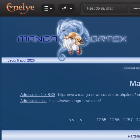
Jeudi 6 aôut 2026
Généralist
Ma
Adresse du flux RSS
:
https://www.manga-news.com/index.php/feed/n
Adresse du site
:
https://www.manga-news.com/
<<
<
1255
1256
1257
1
Parten