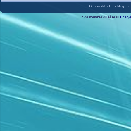
Geneworld.net
-
Fighting car
Site membre du réseau
Enely