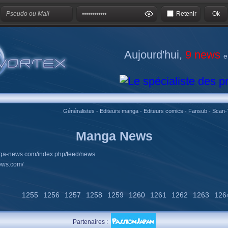
Retenir
Aujourd'hui,
9 news
e
Généralistes
-
Editeurs manga
-
Editeurs comics
-
Fansub
-
Scan-
Manga News
nga-news.com/index.php/feed/news
ews.com/
1255
1256
1257
1258
1259
1260
1261
1262
1263
126
Partenaires :