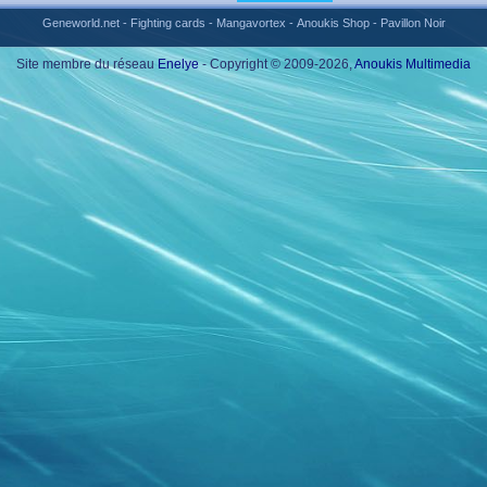
Geneworld.net
-
Fighting cards
-
Mangavortex
-
Anoukis Shop
-
Pavillon Noir
Site membre du réseau
Enelye
- Copyright © 2009-2026,
Anoukis Multimedia