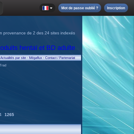
Mot de passe oublié ?
Inscription
n provenance de 2 des 24 sites indexés
Actualités par site
-
Mégaflux
-
Contact / Partenariat
Trad
4
1265