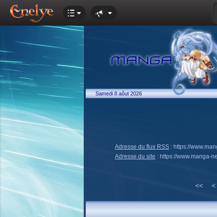
Samedi 8 aôut 2026
Adresse du flux RSS
:
https://www.ma
Adresse du site
:
https://www.manga-n
<<
<