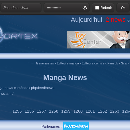
Retenir
Aujourd'hui,
2 news
e
Généralistes
-
Editeurs manga
-
Editeurs comics
-
Fansub
-
Scan-
Manga News
nga-news.com/index.php/feed/news
ews.com/
1255
1256
1257
1258
1259
1260
1261
1262
1263
126
Partenaires :