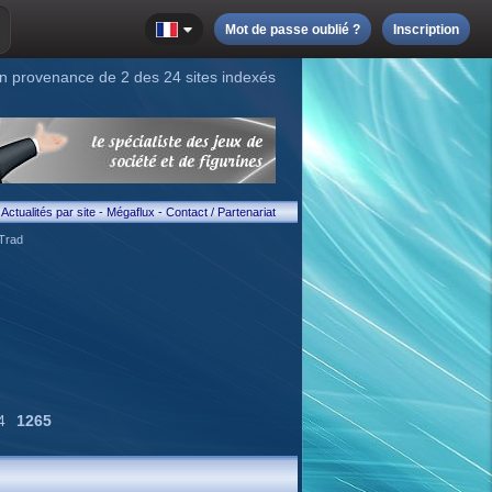
Mot de passe oublié ?
Inscription
n provenance de 2 des 24 sites indexés
Actualités par site
-
Mégaflux
-
Contact / Partenariat
Trad
4
1265