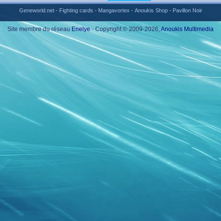
Geneworld.net
-
Fighting cards
-
Mangavortex
-
Anoukis Shop
-
Pavillon Noir
Site membre du réseau
Enelye
- Copyright © 2009-2026,
Anoukis Multimedia