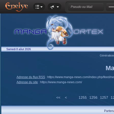
Samedi 8 aôut 2026
Généralist
Ma
Adresse du flux RSS
:
https://www.manga-news.com/index.php/feed/n
Adresse du site
:
https://www.manga-news.com/
<<
<
1255
1256
1257
1
Parten