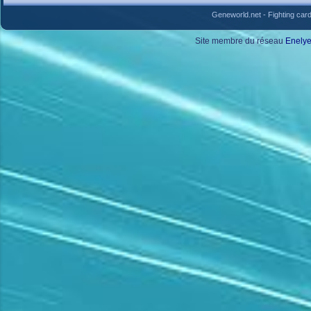
Geneworld.net
-
Fighting car
Site membre du réseau
Enely