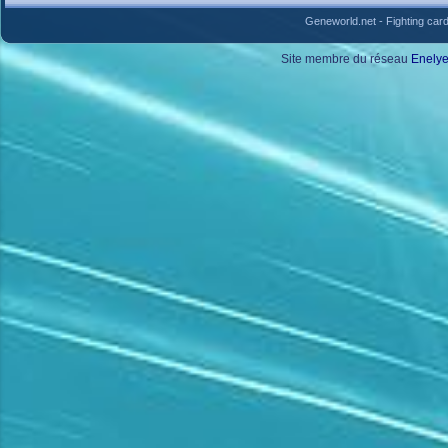
Geneworld.net
-
Fighting car
Site membre du réseau
Enely