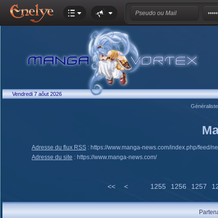
Vendredi 7 aôut 2026
Généralist
Ma
Adresse du flux RSS
:
https://www.manga-news.com/index.php/feed/n
Adresse du site
:
https://www.manga-news.com/
<<
<
1255
1256
1257
1
Parten