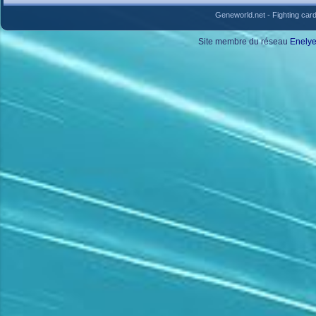
Geneworld.net
-
Fighting car
Site membre du réseau
Enely