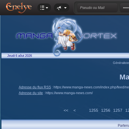
Jeudi 6 aôut 2026
Généralist
Ma
Adresse du flux RSS
:
https://www.manga-news.com/index.php/feed/n
Adresse du site
:
https://www.manga-news.com/
<<
<
1255
1256
1257
1
Parten