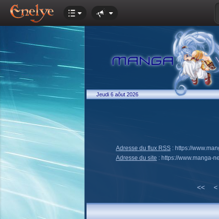
Jeudi 6 aôut 2026
Adresse du flux RSS
:
https://www.ma
Adresse du site
:
https://www.manga-n
<<
<