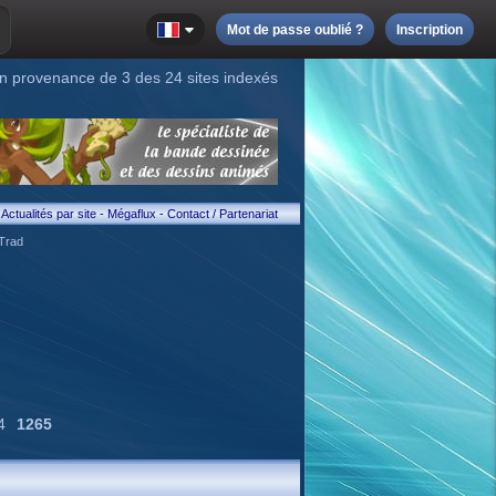
Mot de passe oublié ?
Inscription
n provenance de 3 des 24 sites indexés
Actualités par site
-
Mégaflux
-
Contact / Partenariat
Trad
4
1265