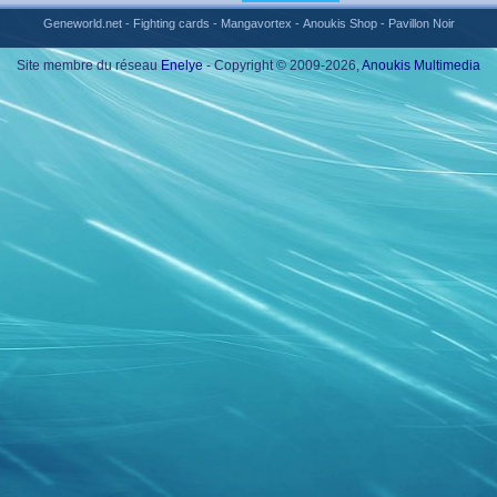
Geneworld.net
-
Fighting cards
-
Mangavortex
-
Anoukis Shop
-
Pavillon Noir
Site membre du réseau
Enelye
- Copyright © 2009-2026,
Anoukis Multimedia