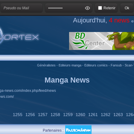
Retenir
Aujourd'hui,
4 news
e
Généralistes
-
Editeurs manga
-
Editeurs comics
-
Fansub
-
Scan-
Manga News
nga-news.com/index.php/feed/news
ews.com/
1255
1256
1257
1258
1259
1260
1261
1262
1263
126
Partenaires :