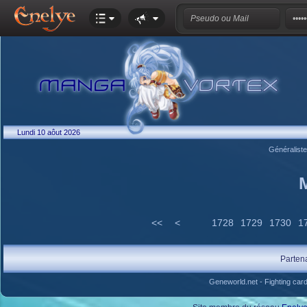
Lundi 10 aôut 2026
Généralist
<<
<
1728
1729
1730
1
Parten
Geneworld.net
-
Fighting car