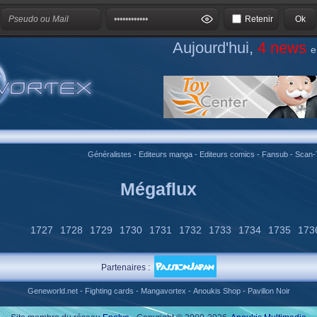
Retenir
Aujourd'hui,
4 news
e
Généralistes
-
Editeurs manga
-
Editeurs comics
-
Fansub
-
Scan-
Mégaflux
1727
1728
1729
1730
1731
1732
1733
1734
1735
173
Partenaires :
Geneworld.net
-
Fighting cards
-
Mangavortex
-
Anoukis Shop
-
Pavillon Noir