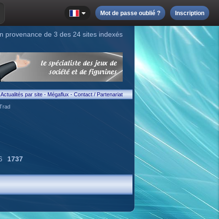
Mot de passe oublié ?
Inscription
n provenance de 3 des 24 sites indexés
Actualités par site
-
Mégaflux
-
Contact / Partenariat
Trad
6
1737