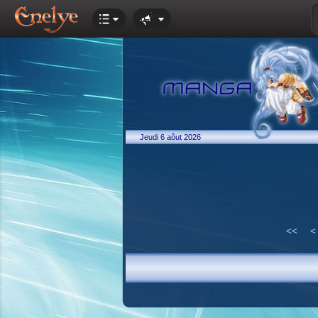
Jeudi 6 aôut 2026
<<
<