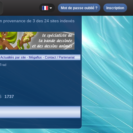
Mot de passe oublié ?
Inscription
n provenance de 3 des 24 sites indexés
Actualités par site
-
Mégaflux
-
Contact / Partenariat
Trad
6
1737