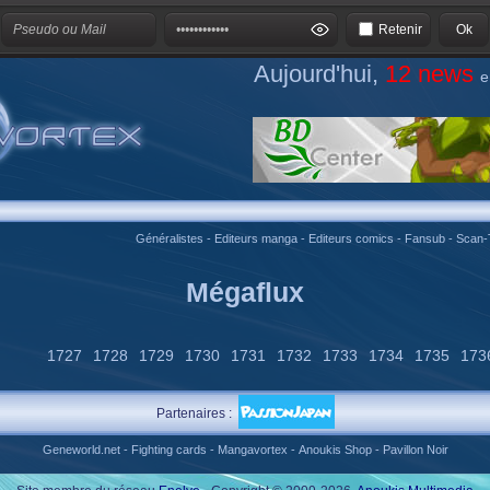
Retenir
Aujourd'hui,
12 news
e
Généralistes
-
Editeurs manga
-
Editeurs comics
-
Fansub
-
Scan-
Mégaflux
1727
1728
1729
1730
1731
1732
1733
1734
1735
173
Partenaires :
Geneworld.net
-
Fighting cards
-
Mangavortex
-
Anoukis Shop
-
Pavillon Noir