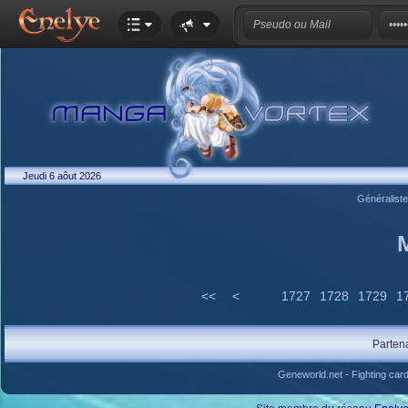
Jeudi 6 aôut 2026
Généralist
<<
<
1727
1728
1729
1
Parten
Geneworld.net
-
Fighting car