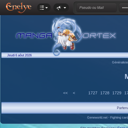
Jeudi 6 aôut 2026
Généralist
<<
<
1727
1728
1729
1
Parten
Geneworld.net
-
Fighting car