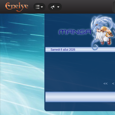
Samedi 8 aôut 2026
<<
<