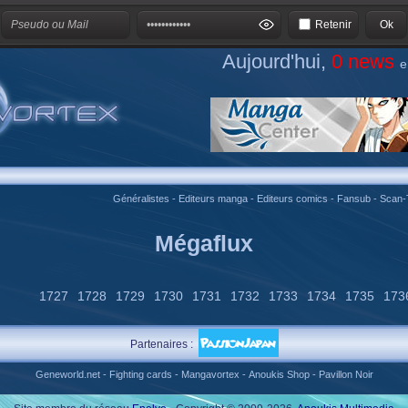
Retenir
Aujourd'hui,
0 news
e
Généralistes
-
Editeurs manga
-
Editeurs comics
-
Fansub
-
Scan-
Mégaflux
1727
1728
1729
1730
1731
1732
1733
1734
1735
173
Partenaires :
Geneworld.net
-
Fighting cards
-
Mangavortex
-
Anoukis Shop
-
Pavillon Noir