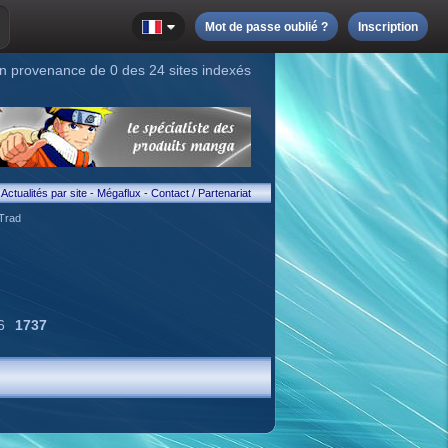
Mot de passe oublié ?
Inscription
n provenance de 0 des 24 sites indexés
Actualités par site
-
Mégaflux
-
Contact / Partenariat
Trad
6
1737