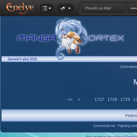
Samedi 8 aôut 2026
Généralist
<<
<
1727
1728
1729
1
Parten
Geneworld.net
-
Fighting car