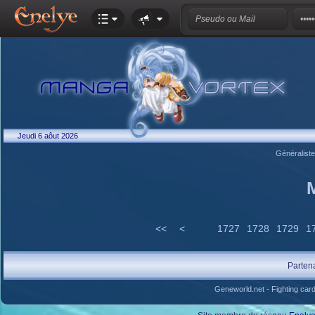
Jeudi 6 aôut 2026
Généralist
<<
<
1727
1728
1729
1
Parten
Geneworld.net
-
Fighting car