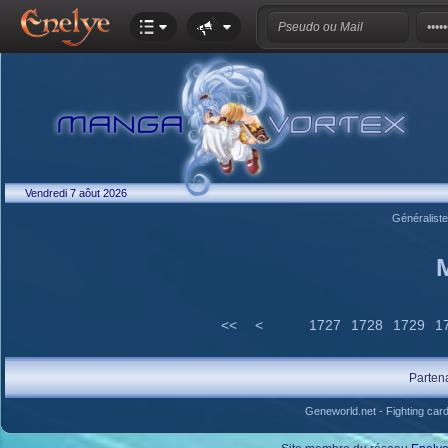
Vendredi 7 aôut 2026
Généralist
<<
<
1727
1728
1729
1
Parten
Geneworld.net
-
Fighting car