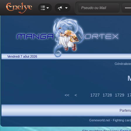
Vendredi 7 aôut 2026
Généralist
<<
<
1727
1728
1729
1
Parten
Geneworld.net
-
Fighting car