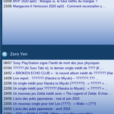
03/08
MVP 2020 ep02 : Mangas.io, le futur netflix du mangas ?
23/06
Mangavore.fr l'émission 2020 ep01 - Comment reconnaître u ...
Zero Yen
08/07
Sony PlayStation signe l?arrêt de mort des jeux physiques
07/04
?????? (Ai Suru Tabi ni), le dernier single inédit de ???? (K ...
18/02
« BROKEN ECHO CLUB » : le nouvel album inédit de ??????? (Har .
14/08
Live report : ??????? (Haruka to Miyuki) – ???????,??? ...
22/06
Un single inédit pour Haruka to Miyuki (???????) : « ?????? » ...
22/06
Un single inédit pour ??????? (Haruka to Miyuki) : « ?????? » ...
19/06
Un nouveau jeu Zelda inédit avec « The Legend of Zelda: Echoe ...
19/06
L’actu des pubs japonaises : mai et juin 2024
23/05
Un nouveau single pour Ieiri Leo (????) : « Waltz » (???)
24/04
L’actu des pubs japonaises : avril 2024
17/04
« SPY x FAMILY CODE: White » en salles aujourd’hui