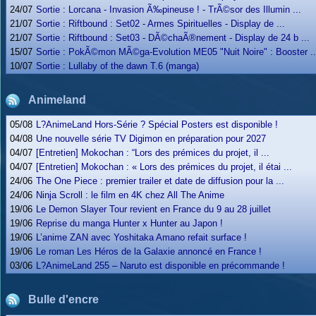
24/07
Sortie : Lorcana - Invasion Ã‰pineuse ! - TrÃ©sor des Illumin ...
21/07
Sortie : Riftbound : Set02 - Armes Spirituelles - Display de ...
21/07
Sortie : Riftbound : Set03 - DÃ©chaÃ®nement - Display de 24 b ...
15/07
Sortie : PokÃ©mon MÃ©ga-Evolution ME05 "Nuit Noire" : Booster ..
10/07
Sortie : Lullaby of the dawn T.6 (manga)
Animeland
05/08
L?AnimeLand Hors-Série ? Spécial Posters est disponible !
04/08
Une nouvelle série TV Digimon en préparation pour 2027
04/07
[Entretien] Mokochan : “Lors des prémices du projet, il ...
04/07
[Entretien] Mokochan : « Lors des prémices du projet, il étai ...
24/06
The One Piece : premier trailer et date de diffusion pour la ...
24/06
Ninja Scroll : le film en 4K chez All The Anime
19/06
Le Demon Slayer Tour revient en France du 9 au 28 juillet
19/06
Reprise du manga Hunter x Hunter au Japon !
19/06
L’anime ZAN avec Yoshitaka Amano refait surface !
19/06
Le roman Les Héros de la Galaxie annoncé en France !
03/06
L?AnimeLand 255 – Naruto est disponible en précommande !
Bulle d'encre