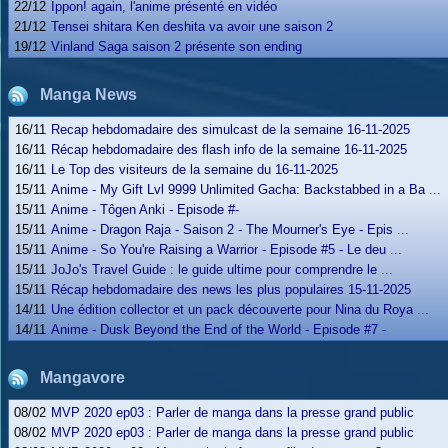
22/12
Ippon! again, l'anime présenté en vidéo
21/12
Tensei shitara Ken deshita va avoir une saison 2
19/12
Vinland Saga saison 2 présente son ending
Manga News
16/11
Recap hebdomadaire des simulcast de la semaine 16-11-2025
16/11
Récap hebdomadaire des flash info de la semaine 16-11-2025
16/11
Le Top des visiteurs de la semaine du 16-11-2025
15/11
Anime - My Gift Lvl 9999 Unlimited Gacha: Backstabbed in a Ba ...
15/11
Anime - Tôgen Anki - Episode #-
15/11
Anime - Dragon Raja - Saison 2 - The Mourner's Eye - Epis ...
15/11
Anime - So You're Raising a Warrior - Episode #5 - Le deu ...
15/11
JoJo's Travel Guide : le guide ultime pour comprendre le ...
15/11
Récap hebdomadaire des news les plus populaires 15-11-2025
14/11
Une édition collector et un pack découverte pour Nina du Roya ...
14/11
Anime - Dusk Beyond the End of the World - Episode #7 -
Mangavore
08/02
MVP 2020 ep03 : Parler de manga dans la presse grand public
08/02
MVP 2020 ep03 : Parler de manga dans la presse grand public