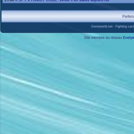
Parten
Geneworld.net
-
Fighting car
Site membre du réseau
Enely