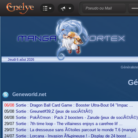
Jeudi 6 aôut 2026
Généralist
Gé
Geneworld.net
06/08
Sortie : Dragon Ball Card Game : Booster Ultra-Bout 04 "Impac ...
05/08
Sortie : Greunet#39;Z (jeux de sociÃ©tÃ©)
04/08
Sortie : PokÃ©mon : Pack 2 boosters - Zarude (jeux de sociÃ©tÃ©)
29/07
Sortie : 7th time loop - The villainess enjoys a carefree lif ...
29/07
Sortie : La dresseuse sans Ã©toiles parcourt le monde T.6 (manga)
24/07
Sortie : Lorcana - Invasion Ã‰pineuse ! - Display de 24 boost ...