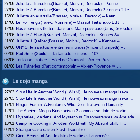
27/06
Juliette à Barcelone(Brasset, Morival, Decrock) – Kenne ...
27/06
Juliette à Barcelone(Brasset, Morival, Decrock) ? Kennes ? Le ...
15/06
Juliette en Australie(Brasset, Morival, Decrock) – Kenn ...
14/06
Le Roi Tengiz(Tarek, Morinière) – Massot Tartamudo Édit ...
12/06
Nos souvenirs flottent dans une Mare poisseuse(Uras, Soskuld) ...
11/06
Juliette à Hawaï(Brasset, Morival, Decrock) – Kennes &# ...
11/06
Juliette à Québec(Brasset, Morival, Decrock) – Kennes & ...
09/06
ONYS, le sanctuaire entre les mondes(Vincent Pompetti) – ...
09/06
Red Smile(Sbulu) – Tartamudo Editions – 10?
08/06
Toulouse-Lautrec – Hôtel de Caumont – Aix en Prov ...
01/06
Les Flâneries d?art contemporain – Aix-en-Provence  ...
Le dojo manga
27/03
Slow Life In Another World (I Wish!) : le nouveau manga iseka ...
27/03
Slow Life In Another World (I Wish!) : le nouveau manga iseka ...
17/01
Ningen Fushin: Adventurers Who Don't Believe in Humanity ...
12/01
The Ancient Magus Bride saison 2 annonce sa date de sortie
11/01
Mysteries, Maidens, And Mysterious Disappearances va être ada ...
10/01
Campfire Cooking in Another World with My Absurd Skill, l' ...
08/01
Stranger Case saison 2 est disponible
28/12
Giant Beasts of Ars, la date de sortie est annoncée